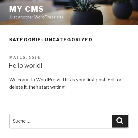
Zum
MY CMS
Inhalt
Just another WordPress site
springen
KATEGORIE:
UNCATEGORIZED
VERÖFFENTLICHT
MAI 10, 2016
AM
Hello world!
Welcome to WordPress. This is your first post. Edit or
delete it, then start writing!
Suche
Suche
nach: